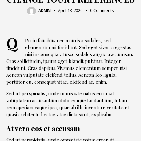
April 18, 2020
0
Comments
ADMIN
Q
Proin faucibus nec mauris a sodales, sed
elementum mi tincidunt. Sed eget viverra egestas
nisi in consequat. Fusce sodales augue a accumsan.
Cras sollicitudin, ipsum eget blandit pulvinar. Integer
tincidunt. Cras dapibus. Vivamus elementum semper nisi.
Aenean vulputate eleifend tellus. Aenean leo ligula,
porttitor eu, consequat vitae, eleifend ac, enim.
Sed ut perspiciatis, unde omnis iste natus error sit
voluptatem accusantium doloremque laudantium, totam
rem aperiam eaque ipsa, quae ab illo inventore veritatis et
quasi architecto beatae vitae dicta sunt, explicabo.
At vero eos et accusam
Sed ut perspiciatis, unde omnis iste natus error sit