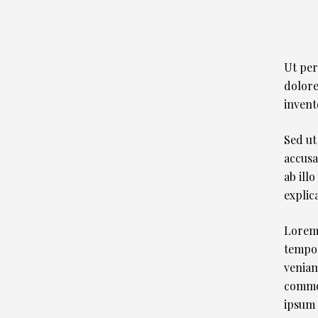
Ut per
dolore
invent
Sed ut
accusa
ab illo
explic
Lorem 
tempor
veniam
commod
ipsum 