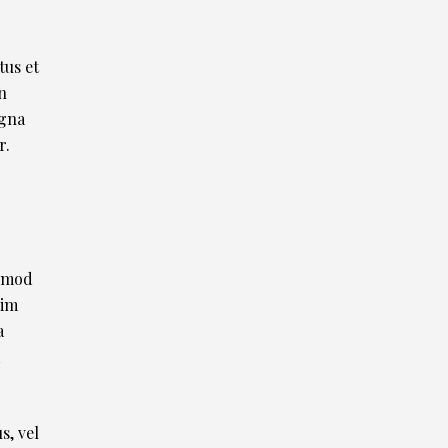
tus et
n
agna
r.
usmod
nim
a
m
s, vel