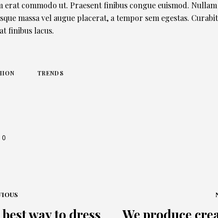
 erat commodo ut. Praesent finibus congue euismod. Nullam
isque massa vel augue placerat, a tempor sem egestas. Curabi
at finibus lacus.
HION
TRENDS
0
VIOUS
 best way to dress
We produce crea