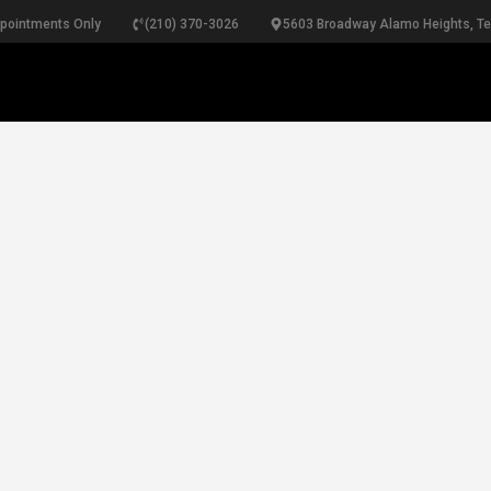
ppointments Only
(210) 370-3026
5603 Broadway Alamo Heights, T
RINGS
NECKLACES
BRACELETS
PEARLS
B