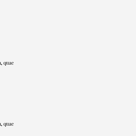
wn
e
, quae
e
, quae