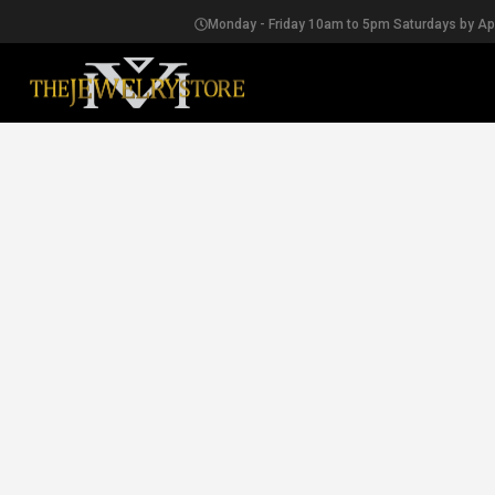
Monday - Friday 10am to 5pm Saturdays by A
EARRINGS