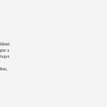
idunt.
ugue a
nteger
itae,