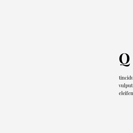
Q
tincid
vulput
eleife