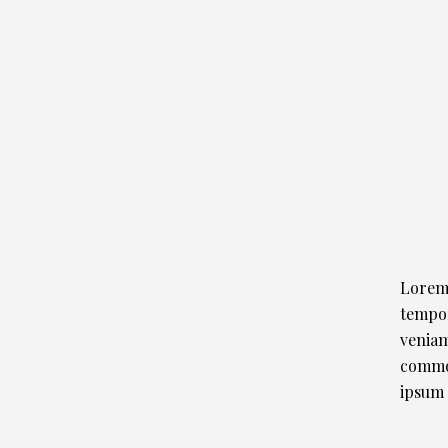
Lorem 
tempor
veniam
commod
ipsum 