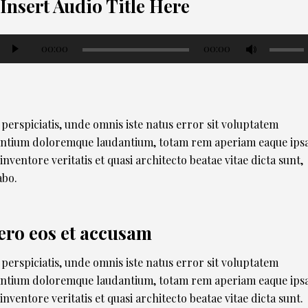
Insert Audio Title Here
Audio
Use
00:00
00:00
Player
Up/Do
Arrow
keys
to
 perspiciatis, unde omnis iste natus error sit voluptatem
increas
ntium doloremque laudantium, totam rem aperiam eaque ipsa
or
 inventore veritatis et quasi architecto beatae vitae dicta sunt,
decreas
abo.
volume.
vero eos et accusam
 perspiciatis, unde omnis iste natus error sit voluptatem
ntium doloremque laudantium, totam rem aperiam eaque ipsa
 inventore veritatis et quasi architecto beatae vitae dicta sunt.