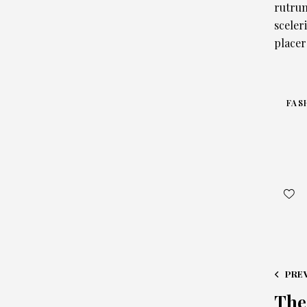
rutrum
sceler
placer
FAS
PRE
The