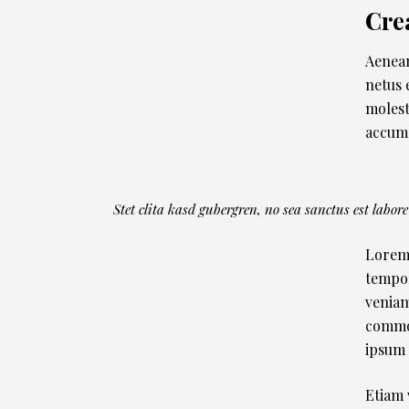
Cre
Aenean
netus 
molest
accums
Stet clita kasd gubergren, no sea sanctus est labore
Lorem 
tempor
veniam
commod
ipsum 
Etiam 