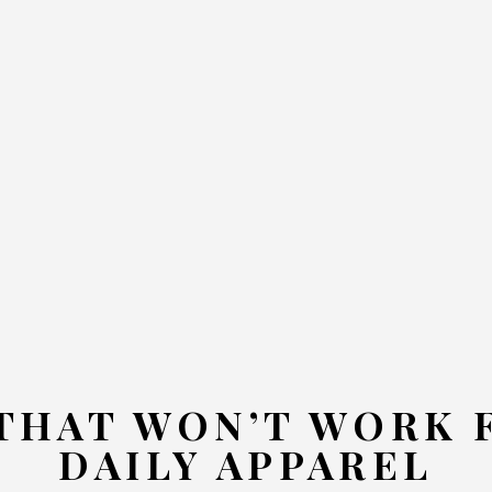
JEWELRY STONES
THAT WON’T WORK 
DAILY APPAREL