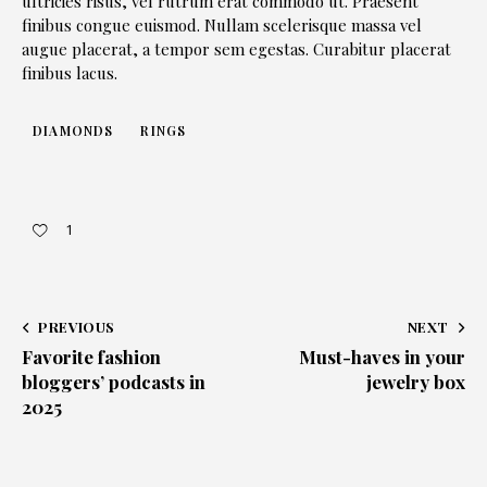
ultricies risus, vel rutrum erat commodo ut. Praesent
finibus congue euismod. Nullam scelerisque massa vel
augue placerat, a tempor sem egestas. Curabitur placerat
finibus lacus.
DIAMONDS
RINGS
1
PREVIOUS
NEXT
Favorite fashion
Must-haves in your
bloggers’ podcasts in
jewelry box
2025