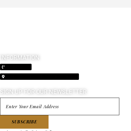
INFORMATION
(210) 370-3026
5603 Broadway Alamo Heights, Texas 78209
SIGN UP FOR OUR NEWSLETTER
SUBSCRIBE